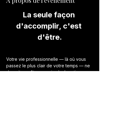
À propos de l'événement
La seule façon 
d'accomplir, c'est 
d'être.
Votre vie professionnelle — là où vous 
passez le plus clair de votre temps — ne 
devrait pas être une simple équation 
pour gagner de l'argent.
Elle devrait être
 l'expression de ce que 
vous aimez profondément faire
. De ce 
qui vous anime de l'intérieur. De cette 
valeur ajoutée singulière que vous 
seul(e) portez au monde.
Afficher plus