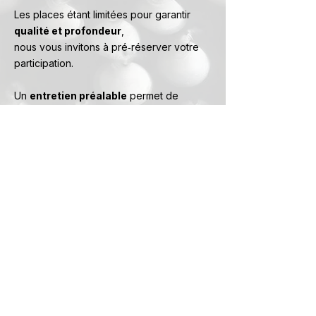
Les places étant limitées pour garantir
qualité et profondeur
,
nous vous invitons à pré‑réserver votre
participation.
Un
entretien préalable
permet de
préciser votre passage
et d’entrer sur la liste prioritaire.
Se pré-inscrire
Questions
fréquentes
Concrètement, comment se déroule